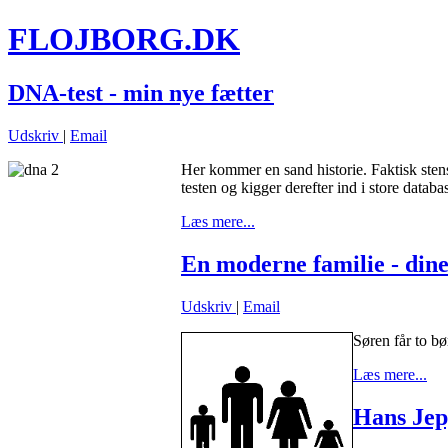
FLOJBORG.DK
DNA-test - min nye fætter
Udskriv
|
Email
Her kommer en sand historie. Faktisk sten
testen og kigger derefter ind i store datab
Læs mere...
En moderne familie - dine
Udskriv
|
Email
S
øren får to b
Læs mere...
Hans Jep