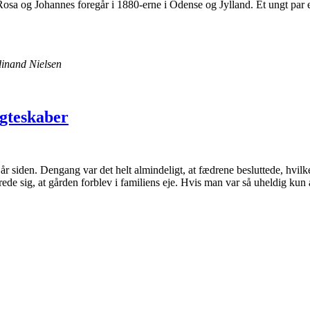
osa og Johannes foregår i 1880-erne i Odense og Jylland. Et ungt par e
inand Nielsen
gteskaber
0 år siden. Dengang var det helt almindeligt, at fædrene besluttede, hvi
e sig, at gården forblev i familiens eje. Hvis man var så uheldig kun a