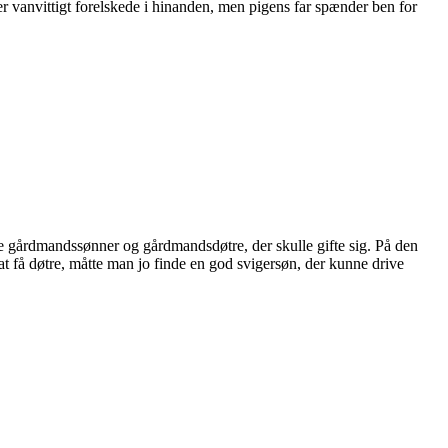
r vanvittigt forelskede i hinanden, men pigens far spænder ben for
lke gårdmandssønner og gårdmandsdøtre, der skulle gifte sig. På den
t få døtre, måtte man jo finde en god svigersøn, der kunne drive