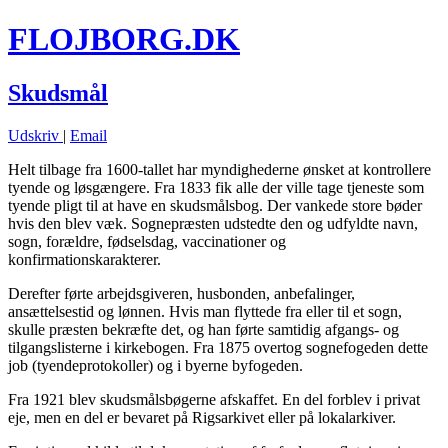
FLOJBORG.DK
Skudsmål
Udskriv
|
Email
Helt tilbage fra 1600-tallet har myndighederne ønsket at kontrollere
tyende og løsgængere. Fra 1833 fik alle der ville tage tjeneste som
tyende pligt til at have en skudsmålsbog. Der vankede store bøder
hvis den blev væk. Sognepræsten udstedte den og udfyldte navn,
sogn, forældre, fødselsdag, vaccinationer og
konfirmationskarakterer.
Derefter førte arbejdsgiveren, husbonden, anbefalinger,
ansættelsestid og lønnen. Hvis man flyttede fra eller til et sogn,
skulle præsten bekræfte det, og han førte samtidig afgangs- og
tilgangslisterne i kirkebogen. Fra 1875 overtog sognefogeden dette
job (tyendeprotokoller) og i byerne byfogeden.
Fra 1921 blev skudsmålsbøgerne afskaffet. En del forblev i privat
eje, men en del er bevaret på Rigsarkivet eller på lokalarkiver.