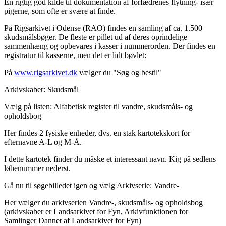
En rigtig god kilde til dokumentation af forfædrenes flytning- især
pigerne, som ofte er svære at finde.
På Rigsarkivet i Odense (RAO) findes en samling af ca. 1.500
skudsmålsbøger. De fleste er pillet ud af deres oprindelige
sammenhæng og opbevares i kasser i nummerorden. Der findes en
registratur til kasserne, men det er lidt bøvlet:
På
www.rigsarkivet.dk
vælger du "Søg og bestil"
Arkivskaber: Skudsmål
Vælg på listen: Alfabetisk register til vandre, skudsmåls- og
opholdsbog
Her findes 2 fysiske enheder, dvs. en stak kartotekskort for
efternavne A-L og M-Å.
I dette kartotek finder du måske et interessant navn. Kig på sedlens
løbenummer nederst.
Gå nu til søgebilledet igen og vælg Arkivserie: Vandre-
Her vælger du arkivserien Vandre-, skudsmåls- og opholdsbog
(arkivskaber er Landsarkivet for Fyn, Arkivfunktionen for
Samlinger Dannet af Landsarkivet for Fyn)