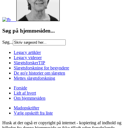
Søg på hjemmesiden...
Søg...
Legacy artikler
Legacy videoer
SlægtsforskerTIP
Slægtsforskning for begyndere
De go'e historier om slægten
Mettes slægtsforskning
Forside
Lidt af hvert
Om hjemmesiden
Madopskrifter
Vælg opskrift fra liste
Husk at der også er copyright på internet - kopiering af indhold og
billeder fra denne hjemmeside er ikke tilladt uden forudgående