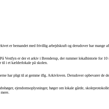
Arkivet er bemandet med frivillig arbejdskraft og derudover har mange a
 Vestfyn er der et arkiv i Brenderup, der rummer lokalhistorie for 10 so
til i et kælderlokale på skolen.
rne har pligt til at gemme iflg. Arkivloven. Derudover opbevarer de d
sbøger, ejendomsoplysninger, bøger om lokale gårde, skoleprotokoller,
T mere.