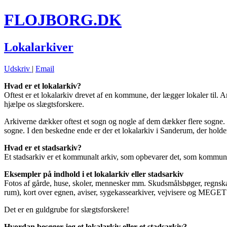
FLOJBORG.DK
Lokalarkiver
Udskriv
|
Email
Hvad er et lokalarkiv?
Oftest er et lokalarkiv drevet af en kommune, der lægger lokaler til. 
hjælpe os slægtsforskere.
Arkiverne dækker oftest et sogn og nogle af dem dækker flere sogne. På
sogne. I den beskedne ende er der et lokalarkiv i Sanderum, der holder 
Hvad er et stadsarkiv?
Et stadsarkiv er et kommunalt arkiv, som opbevarer det, som kommune
Eksempler på indhold i et lokalarkiv eller stadsarkiv
Fotos af gårde, huse, skoler, mennesker mm. Skudsmålsbøger, regnskab
rum), kort over egnen, aviser, sygekassearkiver, vejvisere og MEGE
Det er en guldgrube for slægtsforskere!
Hvordan besøger jeg et lokalarkiv eller et stadsarkiv?