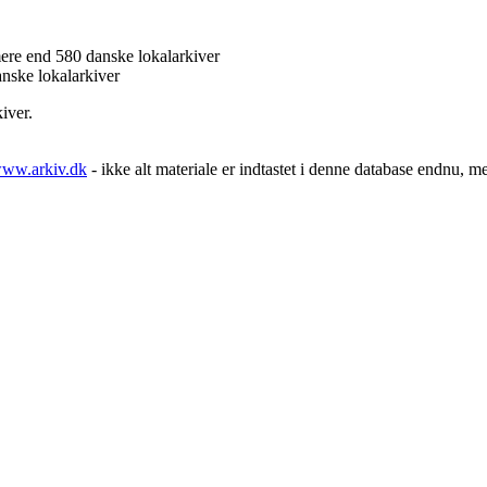
ere end 580 danske lokalarkiver
anske lokalarkiver
iver.
ww.arkiv.dk
- ikke alt materiale er indtastet i denne database endnu, m