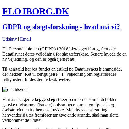
FLOJBORG.DK
GDPR og slægtsforskning - hvad må vi?
Udskriv
|
Email
Da Persondataloven (GDPR) i 2018 blev taget i brug, fjernede
Datatilsynet deres vejledning for slægtsforskere. Senere lavede de en
ny vejledning, og den er også fjernet nu.
Til gengæld har jeg fundet en artikel på Datatilsynets hjemmeside,
der hedder "Ret til berigtigelse". I "vejledning om registreredes
rettigheder" findes denne beskrivelse:
Vi må altså gerne lægge slægtstræer på internet som indeholder
ganske ufølsomme (banale) oplysninger som navn, fødsels- og
dødsår uden at indhente samtykke. Men hvis en slægtning
henvender sig og fremfører tungtvejende grunde, skal man slette
vedkommende i træet.