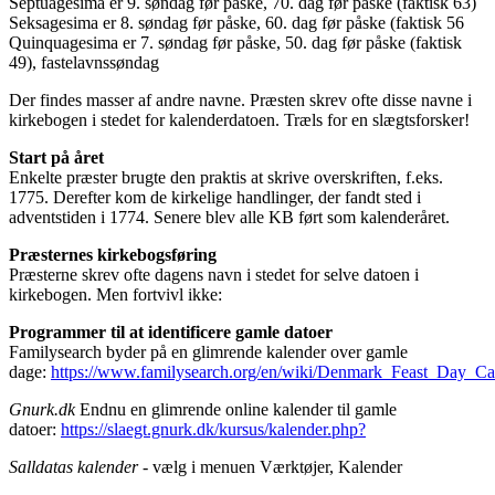
Septuagesima er 9. søndag før påske, 70. dag før påske (faktisk 63)
Seksagesima er 8. søndag før påske, 60. dag før påske (faktisk 56
Quinquagesima er 7. søndag før påske, 50. dag før påske (faktisk
49), fastelavnssøndag
Der findes masser af andre navne. Præsten skrev ofte disse navne i
kirkebogen i stedet for kalenderdatoen. Træls for en slægtsforsker!
Start på året
Enkelte præster brugte den praktis at skrive overskriften, f.eks.
1775. Derefter kom de kirkelige handlinger, der fandt sted i
adventstiden i 1774. Senere blev alle KB ført som kalenderåret.
Præsternes kirkebogsføring
Præsterne skrev ofte dagens navn i stedet for selve datoen i
kirkebogen. Men fortvivl ikke:
Programmer til at identificere gamle datoer
Familysearch byder på en glimrende kalender over gamle
dage:
https://www.familysearch.org/en/wiki/Denmark_Feast_Day_Ca
Gnurk.dk
Endnu en glimrende online kalender til gamle
datoer:
https://slaegt.gnurk.dk/kursus/kalender.php?
Salldatas kalender
- vælg i menuen Værktøjer, Kalender