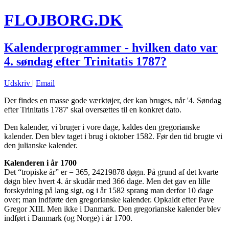
FLOJBORG.DK
Kalenderprogrammer - hvilken dato var
4. søndag efter Trinitatis 1787?
Udskriv
|
Email
Der findes en masse gode værktøjer, der kan bruges, når '4. Søndag
efter Trinitatis 1787' skal oversættes til en konkret dato.
Den kalender, vi bruger i vore dage, kaldes den gregorianske
kalender. Den blev taget i brug i oktober 1582. Før den tid brugte vi
den julianske kalender.
Kalenderen i år 1700
Det “tropiske år” er = 365, 24219878 døgn. På grund af det kvarte
døgn blev hvert 4. år skudår med 366 dage. Men det gav en lille
forskydning på lang sigt, og i år 1582 sprang man derfor 10 dage
over; man indførte den gregorianske kalender. Opkaldt efter Pave
Gregor XIII. Men ikke i Danmark. Den gregorianske kalender blev
indført i Danmark (og Norge) i år 1700.