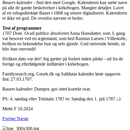
Bauers kalender
- find den med Google. Kalenderen kan sætte navn
på alle de gamle beskrivelser i kirkebogen. Mangler detaljer. Lavet
af en orlogsdirektør Bauer i 1868 og senere digitaliseret. Kalenderen
er ikke ret god. De ovenfor nævnte er bedre.
Test af programmer
1707 Dom. Oculi
publice absolveret Anna Hansdatter, som 3. gang
var besovet ved en ægtemand, som hed Rasmus Larsen i Villestofte,
hvilken en bekendelse hun og selv gjorde. Gud omvende hende, så
bliv hun omvendt!
Hvilken dato var det? Jeg gætter på foråret inden påske - ud fra de
forrige og efterfølgende indførsler i kirkebogen.
Familysearch.org, Gnurk.dk og Salldatas kalender løste opgaven
fint: 27.03.1707.
Bauers kalender: Dumpet, gav intet korrekt svar.
PS: 4. søndag efter Trinitatis 1787 er: Søndag den 1. juli 1787 ;-)
Mette F 10.2024
Forrige
Næste