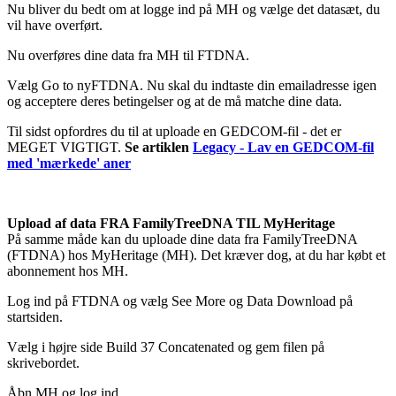
Nu bliver du bedt om at logge ind på MH og vælge det datasæt, du
vil have overført.
Nu overføres dine data fra MH til FTDNA.
Vælg Go to nyFTDNA. Nu skal du indtaste din emailadresse igen
og acceptere deres betingelser og at de må matche dine data.
Til sidst opfordres du til at uploade en GEDCOM-fil - det er
MEGET VIGTIGT.
Se artiklen
Legacy - Lav en GEDCOM-fil
med 'mærkede' aner
Upload af data FRA FamilyTreeDNA TIL MyHeritage
På samme måde kan du uploade dine data fra FamilyTreeDNA
(FTDNA) hos MyHeritage (MH). Det kræver dog, at du har købt et
abonnement hos MH.
Log ind på FTDNA og vælg See More og Data Download på
startsiden.
Vælg i højre side Build 37 Concatenated og gem filen på
skrivebordet.
Åbn MH og log ind.