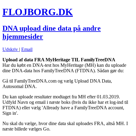
FLOJBORG.DK
DNA upload dine data på andre
hjemmesider
Udskriv
|
Email
Upload af data FRA MyHeritage TIL FamilyTreeDNA
Har du købt en DNA-test hos MyHeritage (MH) kan du uploade
dine DNA-data hos FamilyTreeDNA (FTDNA). Sådan gør du:
Gå til FamilyTreeDNA.com og vælg Upload DNA Data,
Autosomal DNA.
Du kan uploade resultater modtaget fra MH efter 01.03.2019.
Udfyld Navn og email i næste boks (hvis du ikke har et log-ind til
FTDNA) eller vælg 'Allready have a FamilyTreeDNA account,
Sign in'.
Nu skal du vælge, hvor dine data skal uploades FRA, altså MH. I
næste billede vælges Go.