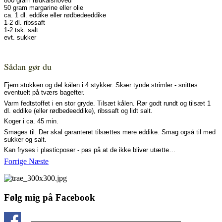
800 gram rødkålshoved
50 gram margarine eller olie
ca. 1 dl. eddike eller rødbedeeddike
1-2 dl. ribssaft
1-2 tsk. salt
evt. sukker
Sådan gør du
Fjern stokken og del kålen i 4 stykker. Skær tynde strimler - snittes
eventuelt på tværs bagefter.
Varm fedtstoffet i en stor gryde. Tilsæt kålen. Rør godt rundt og tilsæt 1
dl. eddike (eller rødbedeeddike), ribssaft og lidt salt.
Koger i ca. 45 min.
Smages til. Der skal garanteret tilsættes mere eddike. Smag også til med
sukker og salt.
Kan fryses i plasticposer - pas på at de ikke bliver utætte…
Forrige
Næste
Følg mig på Facebook