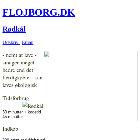
FLOJBORG.DK
Rødkål
Udskriv
|
Email
- nemt at lave -
smager meget
bedre end det
færdigkøbte - kan
laves økologisk
Tidsforbrug
30 minutter + kogetid
45 minutter
Indkøb